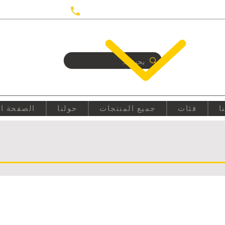
UTRECHT
+31687350618
ا
فئات
جميع المنتجات
حولنا
الصفحة ال