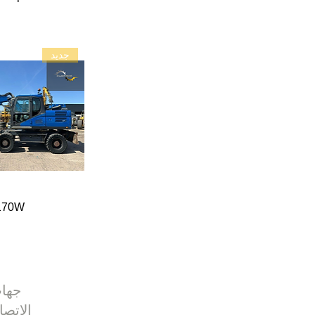
جديد
170W
جها
الاتصا