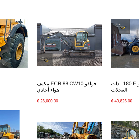
جرافة فولفو L180 E ذات
فولفو ECR 88 CW10 مكيف
العجلات
هواء أحادي
السعر
السعر