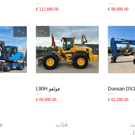
السعر
السعر
Doosan DX
فولفو L90H
السعر
السعر
ت
فئات
قائمة
ل