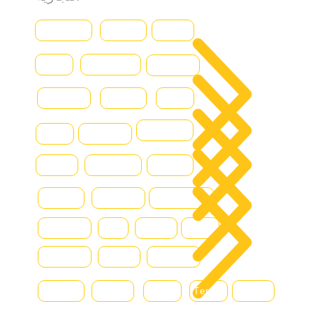
سية
Baumann
CASE
Genius
ولنا
Caterpillar
Iveco
Daewoo
Combilift
Deutz
Ford
جات
DOOSAN
Grove
Fantuzzi
 بنا
Hamm
Hydraram
Hitachi
ونة
Hyster
Kalmar
Konecranes
Hyundai
JLG
Kioti
Still
Komatsu
Linde
Liebherr
Manitou
McHale
MAN
Terex
Renault