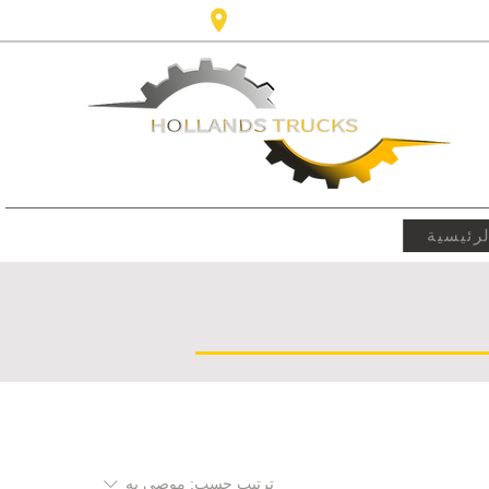
Karel Doormanlaan 123 3572NM، 
رئيسية
ترتيب حسب:
موصى به