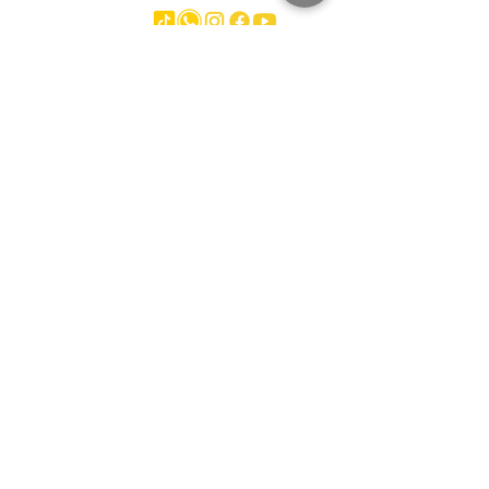
العلامات التجارية
Hyundai
SmartSweep
Hitachi
Genius
Kioti
Konecranes
Niftylift
Mercedes
MAN
Manitou
McHale
Volvo
SMV
Montini
Nagano
Iveco
Nissan
Svetruck
Terberg
JLG
Toyota
Caterpillar
Deutz
DAF
Baumann
CASE
Daewoo
Ford