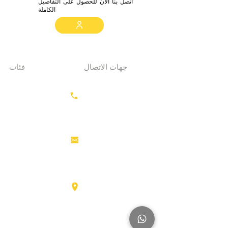
اتصل بنا الآن للحصول على التفاصيل
الكاملة
جهات الاتصال
فئات
معدات الحفر
+31687350618
جرارات
رأس القاطرة
منصات العمل
info@hollandstrucks.com
الجوية
رافعات
شوكية
عناصر
Karel Doormanlaan 123
3572NM، UTRECHT
شاحنات
كبيرة
آخر