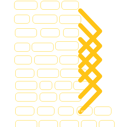
سية
Baumann
CASE
Genius
ولنا
Caterpillar
Iveco
Daewoo
Combilift
Deutz
Ford
جات
DOOSAN
Grove
Fantuzzi
 بنا
Hamm
Hydraram
Hitachi
ونة
Hyster
Kalmar
Konecranes
Hyundai
JLG
Kioti
Still
Komatsu
Linde
Liebherr
Manitou
McHale
MAN
Terex
Renault
Mercedes
Nissan
Montini
DAF
Bell