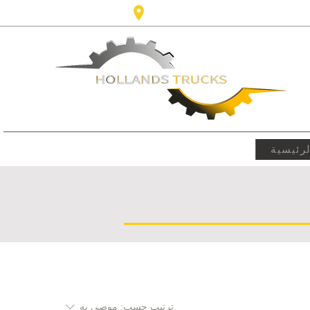
Karel Doormanlaan 123 3572NM، 
رئيسية
ترتيب حسب:
موصى به