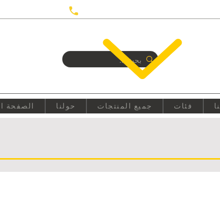
UTRECHT
+31687350618
ا
فئات
جميع المنتجات
حولنا
الصفحة ال