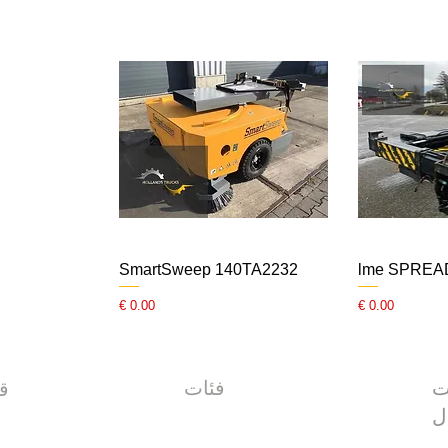
SmartSweep 140TA2232
lme SPRE
السعر
السعر
ت
فئات
قائمة
ل