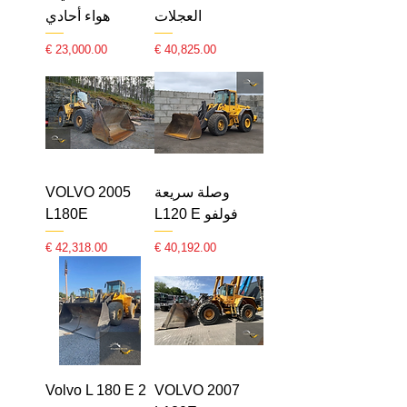
العجلات
هواء أحادي
السعر
السعر
وصلة سريعة
2005 VOLVO
فولفو L120 E
L180E
السعر
السعر
Volvo L 180 E 2
2007 VOLVO