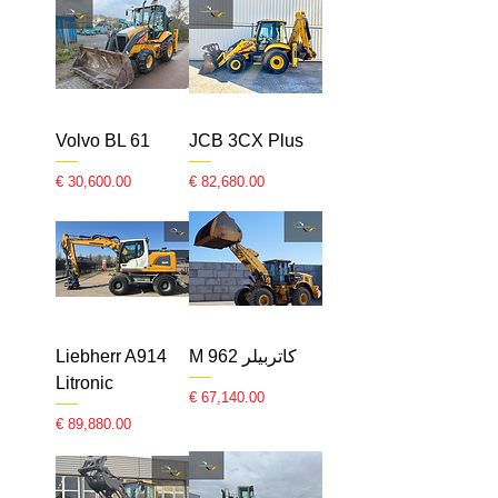
Volvo BL 61
JCB 3CX Plus
السعر
السعر
كاتربيلر 962 M
Liebherr A914
Litronic
السعر
السعر