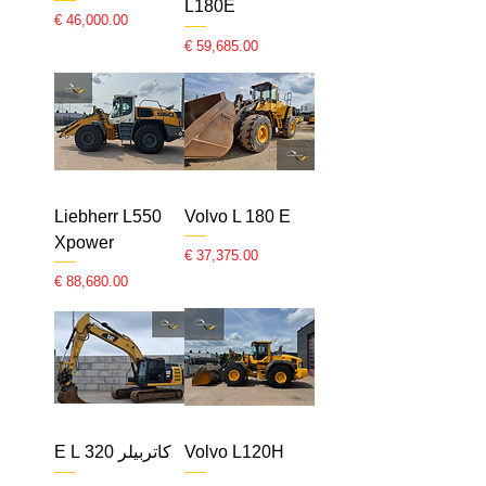
L180E
السعر
السعر
Liebherr L550
Volvo L 180 E
Xpower
السعر
السعر
Volvo L120H
كاتربيلر 320 E L