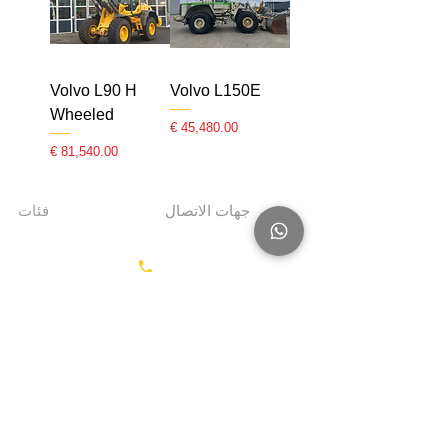
Volvo L90 H
Volvo L150E
Wheeled
السعر
السعر
جهات الاتصال
فئات
معدات الحفر
+31687350618
جرارات
رأس القاطرة
منصات العمل
info@hollandstrucks.com
الجوية
رافعات
شوكية
عناصر
Karel Doormanlaan 123