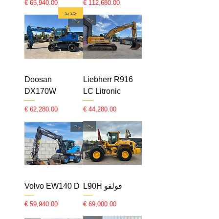
السعر
السعر
جديد
Doosan
Liebherr R916
DX170W
LC Litronic
السعر
السعر
فولفو L90H
Volvo EW140 D
السعر
السعر