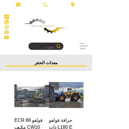
معدات الحفر
جرافة فولفو
فولفو ECR 88
L180 E ذات
CW10 مكيف