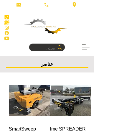
عناصر
SmartSweep
lme SPREADER