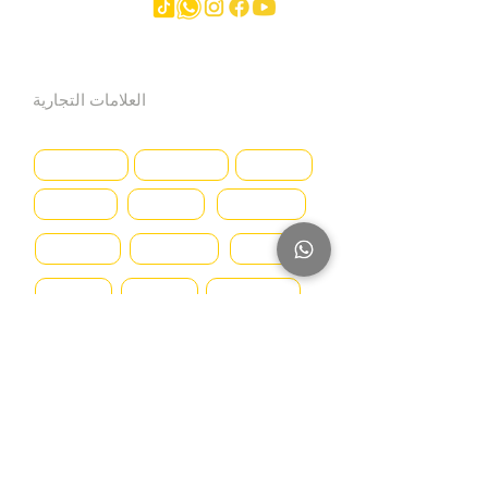
العلامات التجارية
Hyundai
SmartSweep
Hitachi
Genius
Kioti
Konecranes
Niftylift
Mercedes
MAN
Manitou
McHale
Volvo
SMV
Montini
Nagano
Iveco
Nissan
Svetruck
Terberg
JLG
Toyota
Caterpillar
Deutz
DAF
Baumann
CASE
Daewoo
Ford