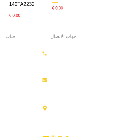
140TA2232
السعر
السعر
جهات الاتصال
فئات
معدات الحفر
+31687350618
جرارات
رأس القاطرة
منصات العمل
info@hollandstrucks.com
الجوية
رافعات
شوكية
عناصر
Karel Doormanlaan 123
3572NM، UTRECHT
شاحنات
كبيرة
آخر