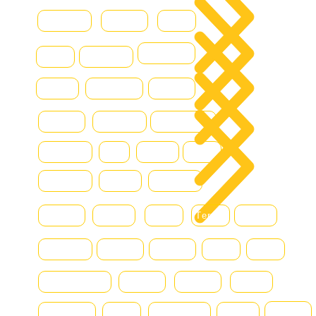
Combilift
Deutz
Ford
جات
DOOSAN
Grove
Fantuzzi
 بنا
Hamm
Hydraram
Hitachi
ونة
Hyster
Kalmar
Konecranes
Hyundai
JLG
Kioti
Still
Komatsu
Linde
Liebherr
Manitou
McHale
MAN
Terex
Renault
Mercedes
Nissan
Montini
DAF
Bell
SmartSweep
Niftylift
Nagano
Scania
chereau
Svetruck
SMV
Terberg
Volvo