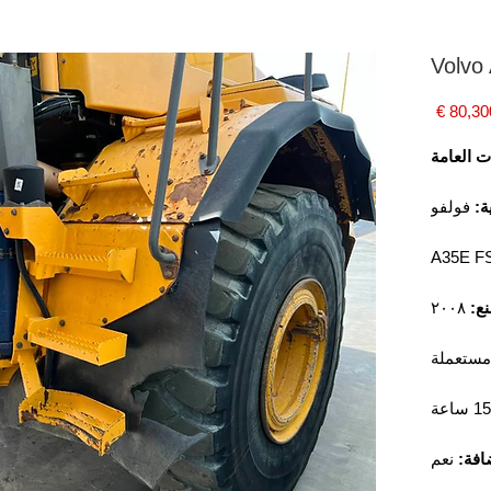
Volvo
السعر
 العامة
ية:
فولفو
A35E F
ع:
٢٠٠٨
مستعملة
افة:
نعم