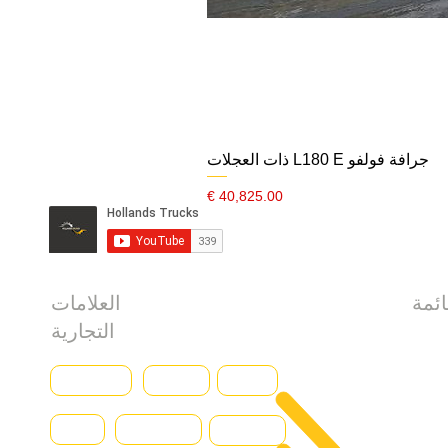
جرافة فولفو L180 E ذات العجلات
السعر
العلامات
التجارية
سية
Baumann
CASE
Genius
ولنا
Caterpillar
Iveco
Daewoo