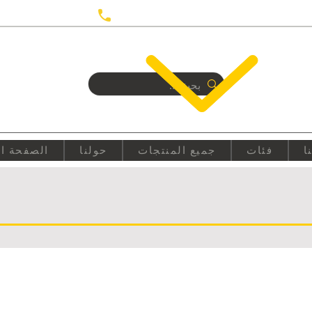
UTRECHT
+31687350618
ا
فئات
جميع المنتجات
حولنا
الصفحة ال