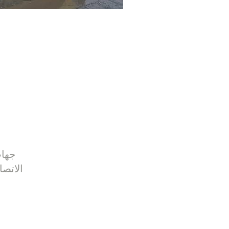
جها
الاتصا
+31687350618