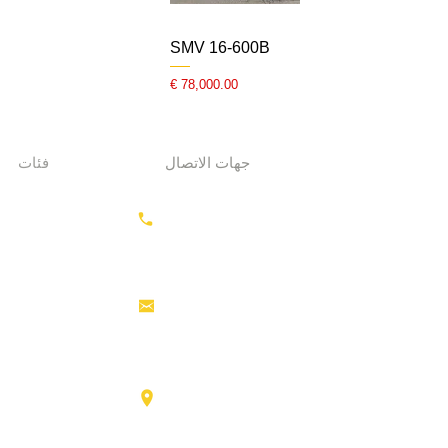
SMV 16-600B
السعر
جهات الاتصال
فئات
معدات الحفر
+31687350618
جرارات
رأس القاطرة
منصات العمل
info@hollandstrucks.com
الجوية
رافعات
شوكية
عناصر
Karel Doormanlaan 123
3572NM، UTRECHT
شاحنات
كبيرة