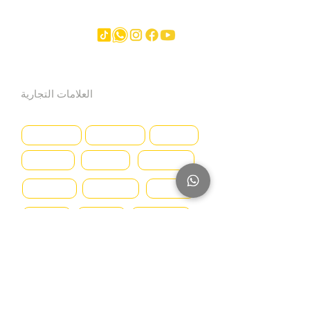
آخر
العلامات التجارية
Hyundai
SmartSweep
Hitachi
Genius
Kioti
Konecranes
Niftylift
Mercedes
MAN
Manitou
McHale
Volvo
SMV
Montini
Nagano
Iveco
Nissan
Svetruck
Terberg
JLG
Toyota
Caterpillar
Deutz
DAF