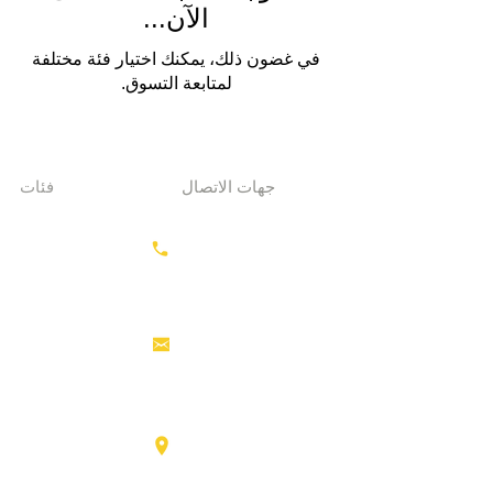
الآن...
في غضون ذلك، يمكنك اختيار فئة مختلفة
لمتابعة التسوق.
جهات الاتصال
فئات
معدات الحفر
+31687350618
جرارات
رأس القاطرة
منصات العمل
info@hollandstrucks.com
الجوية
رافعات
شوكية
عناصر
Karel Doormanlaan 123
3572NM، UTRECHT
شاحنات
كبيرة