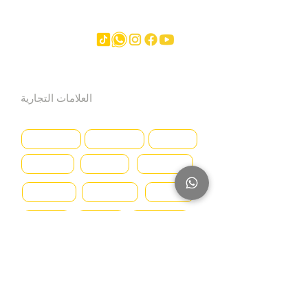
آخر
العلامات التجارية
Hyundai
SmartSweep
Hitachi
Genius
Kioti
Konecranes
Niftylift
Mercedes
MAN
Manitou
McHale
Volvo
SMV
Montini
Nagano
Iveco
Nissan
Svetruck
Terberg
JLG
Toyota
Caterpillar
Deutz
DAF