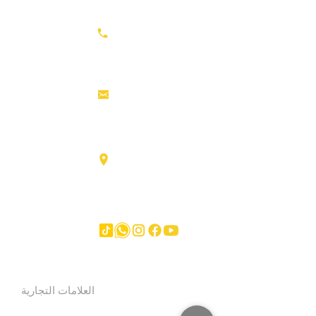
معدات الحفر
+31687350618
جرارات
رأس القاطرة
منصات العمل
info@hollandstrucks.com
الجوية
رافعات
شوكية
عناصر
Karel Doormanlaan 123
3572NM، UTRECHT
شاحنات
كبيرة
آخر
العلامات التجارية