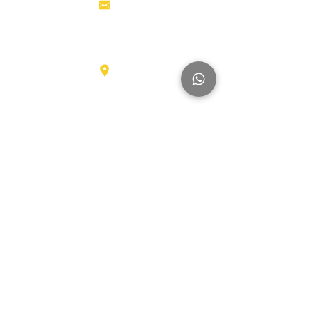
info@hollandstrucks.com
الجوية
رافعات
شوكية
عناصر
Karel Doormanlaan 123
3572NM، UTRECHT
شاحنات
كبيرة
آخر
العلامات التجارية
Hyundai
SmartSweep
Hitachi
Genius
Kioti
Konecranes
Niftylift
Mercedes
MAN