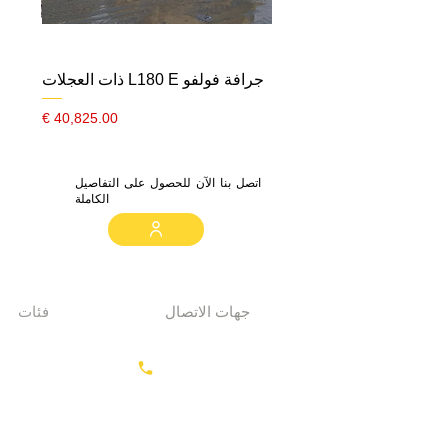
جرافة فولفو L180 E ذات العجلات
السعر
اتصل بنا الآن للحصول على التفاصيل
الكاملة
جهات الاتصال
فئات
معدات الحفر
+31687350618
جرارات
رأس القاطرة
منصات العمل