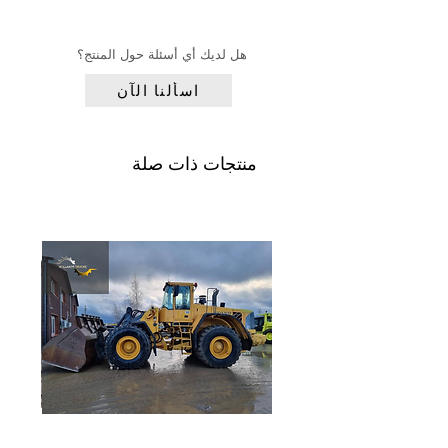
الرقم التسلسلي:
انقر هنا
VCEW160C00323118
النوع:
EW160E
هل لديك أي أسئلة حول المنتج؟
اسألنا الآن
منتجات ذات صلة