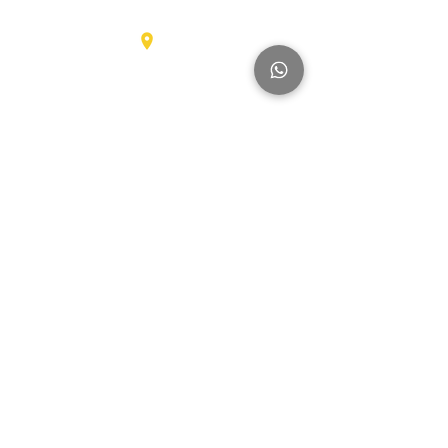
عناصر
Karel Doormanlaan 123
3572NM، UTRECHT
شاحنات
كبيرة
آخر
العلامات التجارية
Hyundai
SmartSweep
Hitachi
Genius
Kioti
Konecranes
Niftylift
Mercedes
MAN
Manitou
McHale
Volvo
SMV
Montini
Nagano
Iveco