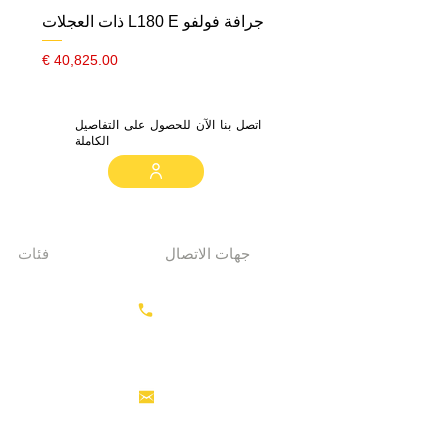
جرافة فولفو L180 E ذات العجلات
السعر
اتصل بنا الآن للحصول على التفاصيل
الكاملة
جهات الاتصال
فئات
معدات الحفر
+31687350618
جرارات
رأس القاطرة
منصات العمل
info@hollandstrucks.com
الجوية
رافعات
شوكية