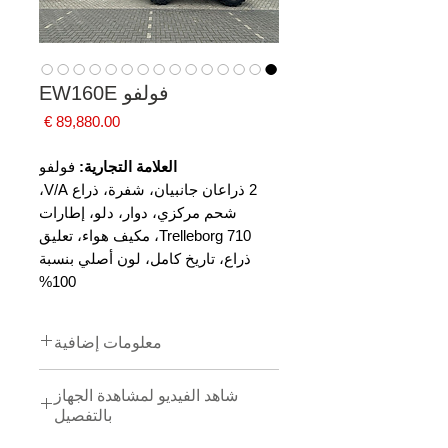
فولفو EW160E
السعر
العلامة التجارية:
فولفو
2 ذراعان جانبيان، شفرة، ذراع V/A،
شحم مركزي، دوار، دلو، إطارات
Trelleborg 710، مكيف هواء، تعليق
ذراع، تاريخ كامل، لون أصلي بنسبة
100%
معلومات إضافية
العلامة التجارية:
فولفو
شاهد الفيديو لمشاهدة الجهاز
سنة التصنيع:
2019
بالتفصيل
ساعات العمل:
15750