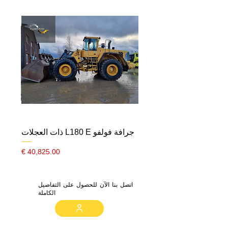
سريران
مصابيح LED نهارية
مصابيح منحنية
هالوجين
مصابيح كاشفة
مجموعة جناح خلفي
نظام تثبيت السرعة الفعّال
نظام حماية المسار
مساعدة الكبح الإلكتروني
نظام تثبيت السرعة التكيفي
جرافة فولفو L180 E ذات العجلات
السعر
اتصل بنا الآن للحصول على التفاصيل
الكاملة