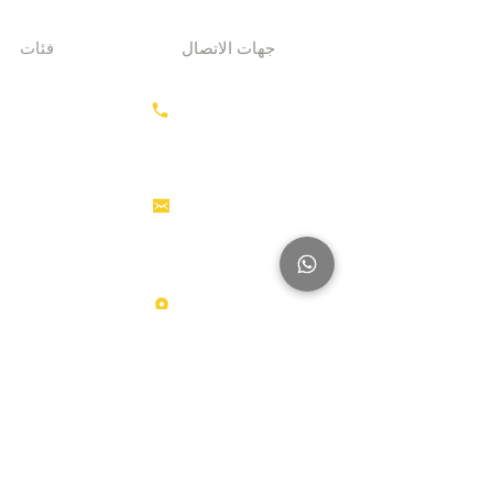
جهات الاتصال
فئات
معدات الحفر
+31687350618
جرارات
رأس القاطرة
منصات العمل
info@hollandstrucks.com
الجوية
رافعات
شوكية
عناصر
Karel Doormanlaan 123
3572NM، UTRECHT
شاحنات
كبيرة
آخر