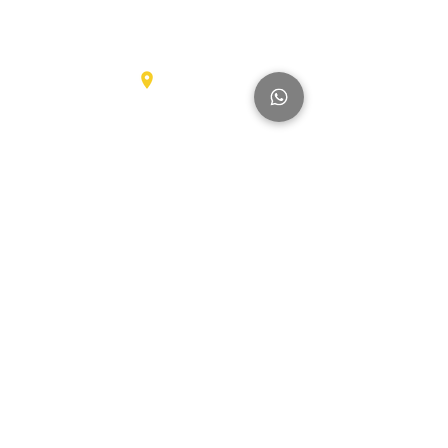
رافعات
شوكية
عناصر
Karel Doormanlaan 123
3572NM، UTRECHT
شاحنات
كبيرة
آخر
العلامات التجارية
Hyundai
SmartSweep
Hitachi
Genius
Kioti
Konecranes
Niftylift
Mercedes
MAN
Manitou
McHale
Volvo