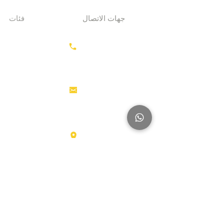
جهات الاتصال
فئات
معدات الحفر
+31687350618
جرارات
رأس القاطرة
منصات العمل
info@hollandstrucks.com
الجوية
رافعات
شوكية
عناصر
Karel Doormanlaan 123
3572NM، UTRECHT
شاحنات
كبيرة
آخر