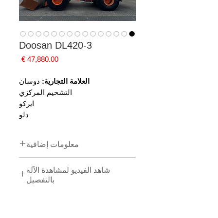
Doosan DL420-3
السعر
العلامة التجارية:
دوسان
التشحيم المركزي
ايركو
دلو
معلومات إضافية
العلامة التجارية:
دوسان
شاهد الفيديو لمشاهدة الآلة
سنة التصنيع:
2014
بالتفصيل
الرقم التسلسلي:
DWGCWLA0HE1010265
انقر هنا
النوع:
DL420-3