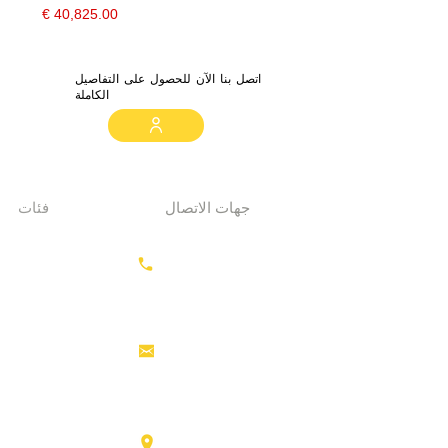
السعر
اتصل بنا الآن للحصول على التفاصيل
الكاملة
جهات الاتصال
فئات
معدات الحفر
+31687350618
جرارات
رأس القاطرة
منصات العمل
info@hollandstrucks.com
الجوية
رافعات
شوكية
عناصر
Karel Doormanlaan 123