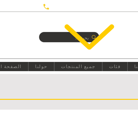
UTRECHT
+31687350618
ا
فئات
جميع المنتجات
حولنا
الصفحة ال