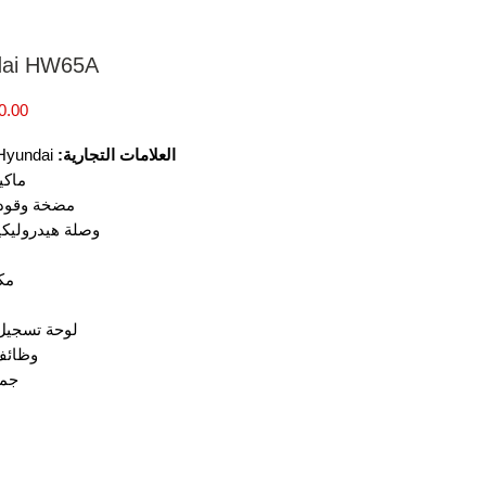
dai HW65A
العلامات التجارية:
HW65، Hyundai
ماكي
مضخة وقود ك
وصلة هيدروليكي
مك
لوحة تسجيل 
وظائف
جمي