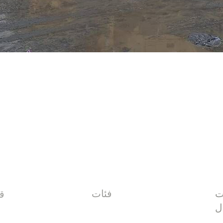
ت
فئات
قائمة
ل