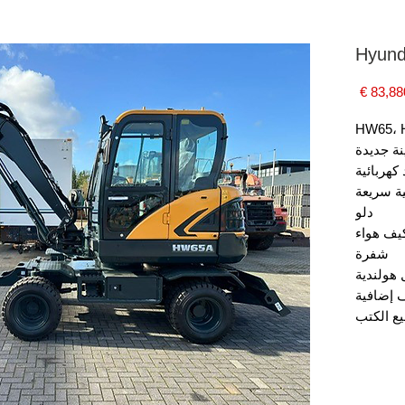
Hyun
السعر
نة جديدة
هربائية
ة سريعة
دلو
يف هواء
شفرة
هولندية
 إضافية
ع الكتب