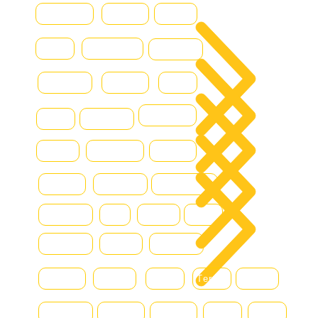
سية
Baumann
CASE
Genius
ولنا
Caterpillar
Iveco
Daewoo
Combilift
Deutz
Ford
جات
DOOSAN
Grove
Fantuzzi
 بنا
Hamm
Hydraram
Hitachi
ونة
Hyster
Kalmar
Konecranes
Hyundai
JLG
Kioti
Still
Komatsu
Linde
Liebherr
Manitou
McHale
MAN
Terex
Renault
Mercedes
Nissan
Montini
DAF
Bell