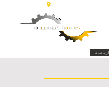
Karel Doormanlaan 123 3572NM، 
رئيسية