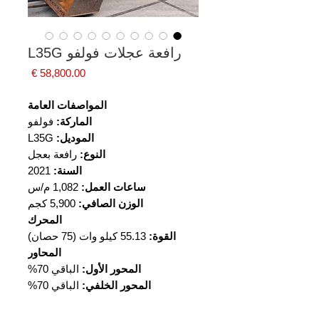
رافعة عجلات فولفو L35G
السعر
المواصفات العامة
الماركة:
فولفو
الموديل:
L35G
النوع:
رافعة بعجل
السنة:
2021
ساعات العمل:
1,082 م/س
الوزن الصافي:
5,900 كجم
المحرك
القوة:
55.13 كيلو وات (75 حصان)
المحاور
المحور الأول:
الباقي 70%
المحور الخلفي:
الباقي 70%