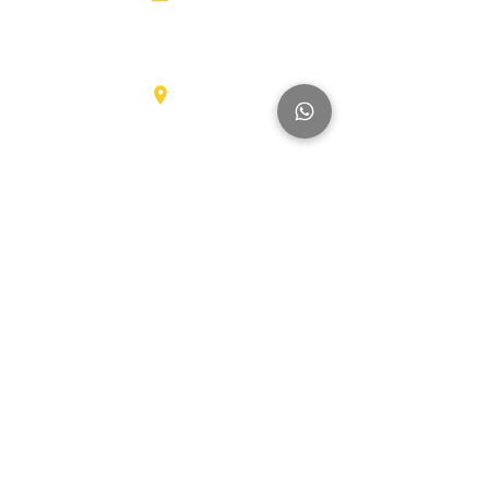
الجوية
رافعات
شوكية
عناصر
Karel Doormanlaan 123
3572NM، UTRECHT
شاحنات
كبيرة
آخر
العلامات التجارية
Hyundai
SmartSweep
Hitachi
Genius
Kioti
Konecranes
Niftylift
Mercedes
MAN