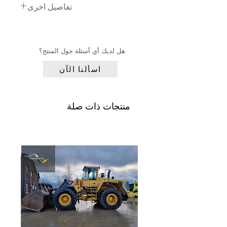
تفاصيل اخرى
نوع الدلو:
دلو GP مع حافة القطع
حالة الدلو:
70%
التزييت التلقائي:
Beka-Max
هل لديك أي أسئلة حول المنتج؟
فئة الحجم:
1.3 متر مكعب
اسألنا الآن
خط هيدروليكي ثالث
منتجات ذات صلة