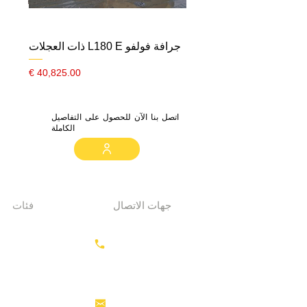
جرافة فولفو L180 E ذات العجلات
السعر
اتصل بنا الآن للحصول على التفاصيل
الكاملة
جهات الاتصال
فئات
معدات الحفر
+31687350618
جرارات
رأس القاطرة
منصات العمل
info@hollandstrucks.com