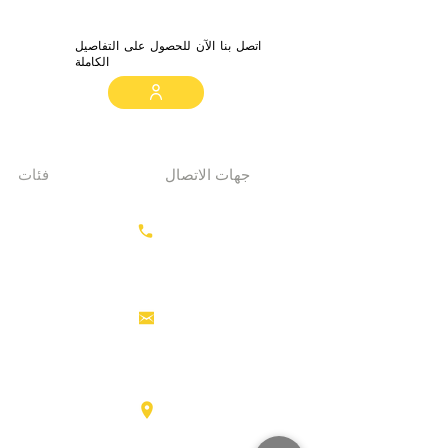
اتصل بنا الآن للحصول على التفاصيل
الكاملة
جهات الاتصال
فئات
معدات الحفر
+31687350618
جرارات
رأس القاطرة
منصات العمل
info@hollandstrucks.com
الجوية
رافعات
شوكية
عناصر
Karel Doormanlaan 123
3572NM، UTRECHT
شاحنات
كبيرة