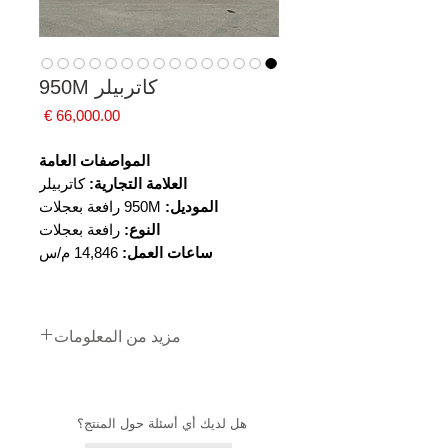
كاتربيلر 950M
السعر
المواصفات العامة
العلامة التجارية:
كاتربيلر
الموديل:
950M رافعة بعجلات
النوع:
رافعة بعجلات
ساعات العمل:
14,846 م/س
مزيد من المعلومات
- وصلة توصيل سريعة
- دلو بأسنان
- صمام ثالث
هل لديك أي أسئلة حول المنتج؟
- علامة CE