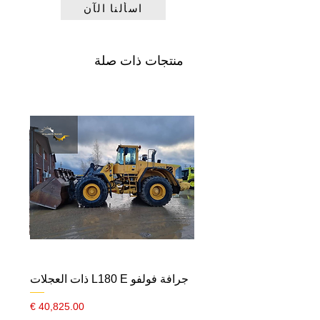
اسألنا الآن
سنة التصنيع:
2015
علامة CE:
نعم
الرقم التسلسلي:
منتجات ذات صلة
CAT950MVFTR00320
الإطارات:
50%
جرافة فولفو L180 E ذات العجلات
السعر