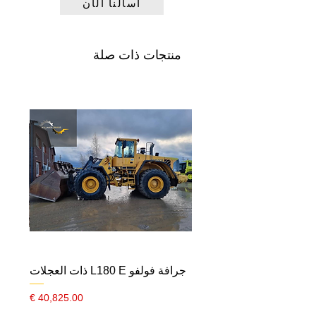
اسألنا الآن
تكييف الهواء
منتجات ذات صلة
جرافة فولفو L180 E ذات العجلات
السعر