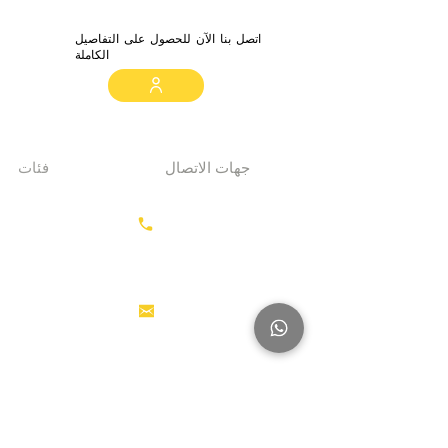
اتصل بنا الآن للحصول على التفاصيل
الكاملة
جهات الاتصال
فئات
معدات الحفر
+31687350618
جرارات
رأس القاطرة
منصات العمل
info@hollandstrucks.com
الجوية
رافعات
شوكية
عناصر
Karel Doormanlaan 123
3572NM، UTRECHT
شاحنات
كبيرة