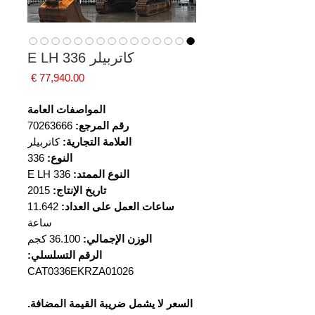
كاتربيلر 336 E LH
السعر
المواصفات العامة
رقم المرجع:
70263666
العلامة التجارية:
كاتربيلر
النوع:
336
النوع الممتد:
336 E LH
تاريخ الإنتاج:
2015
ساعات العمل على العداد:
11.642
ساعة
الوزن الإجمالي:
36.100 كجم
الرقم التسلسلي:
CAT0336EKRZA01026
السعر لا يشمل ضريبة القيمة المضافة.