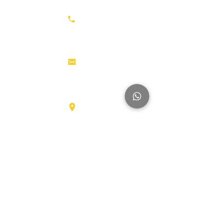
معدات الحفر
+31687350618
جرارات
رأس القاطرة
منصات العمل
info@hollandstrucks.com
الجوية
رافعات
شوكية
عناصر
Karel Doormanlaan 123
3572NM، UTRECHT
شاحنات
كبيرة
آخر
العلامات التجارية